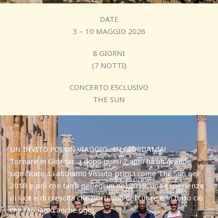
DATE
3 – 10 MAGGIO 2026
8 GIORNI
(7 NOTTI)
CONCERTO ESCLUSIVO
THE SUN
UN INVITO POI UN VIAGGIO... IN GIORDANIA!
Tornare in Giordania dopo quasi 7 anni ha un grande
significato. Lì abbiamo vissuto prima come The Sun nel
2018 e poi con tanti pellegrini nel 2019, una esperienza
di luce e di crescita che portiamo nel cuore e in tutto ciò
che facciamo anche oggi.