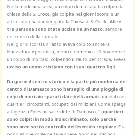
Nella medesima area, un colpo di mortaio ha colpito la
chiesa della S. Croce, già colpita nei giorni scorsi e un
altro colpo ha danneggiato la Chiesa di S. Cirillo.
Altre
tre persone sono state uccise da un razzo
, sempre
nel centro della capitale.
Nei giorni scorsi un razzo aveva colpito anche la
Nunziatura Apostolica, mentre domenica 10 novembre
un colpo di mortaio, colpendo un’auto per strada, aveva
ucciso un uomo cristiano con i suoi quattro figli
.
Da giorni il centro storico e la parte più moderna del
centro di Damasco sono bersaglio di una pioggia di
colpi di mortaio sparati dai ribelli armati
annidati nei
quartieri circostanti, occupati dai miliziani. Come spiega
all’agenzia Fides un sacerdote di Damasco,
“i quartieri
sono colpiti in modo indiscriminato, solo perché
sono aree sotto controllo dell’esercito regolare
. E la
popolazione civile ne fa le spese. Sono nel mirino i