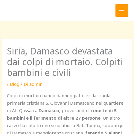
Vai
al
contenuto
Siria, Damasco devastata
dai colpi di mortaio. Colpiti
bambini e civili
/
Blog
/ Di
admin
Colpi di mortaio hanno danneggiato ieri la scuola
primaria cristiana S. Giovanni Damasceno nel quartiere
di Al- Qassaa a
Damasco,
provocando la
morte di 5
bambini e il ferimento di altre 27 persone
. Un altro
razzo ha colpito uno scuolabus a Bab Touma, sobborgo
di Damasco a maggioranza cristiana,
ferendo 5 alunni
.