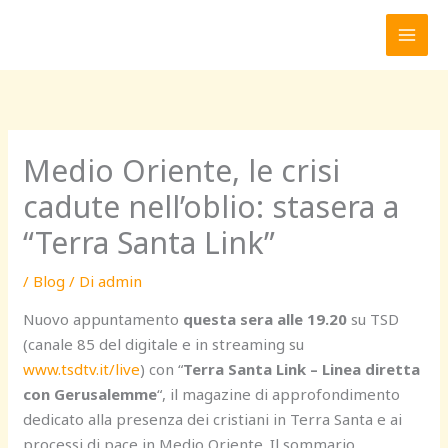
Vai
al
contenuto
Medio Oriente, le crisi
cadute nell’oblio: stasera a
“Terra Santa Link”
/
Blog
/ Di
admin
Nuovo appuntamento
questa sera alle 19.20
su TSD
(canale 85 del digitale e in streaming su
www.tsdtv.it/live
) con “
Terra Santa Link – Linea diretta
con Gerusalemme
“, il magazine di approfondimento
dedicato alla presenza dei cristiani in Terra Santa e ai
processi di pace in Medio Oriente. Il sommario