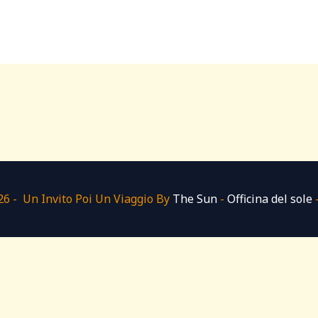
6 - Un Invito Poi Un Viaggio By
The Sun
-
Officina del sole