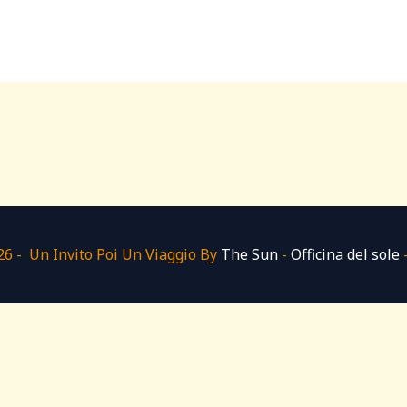
6 - Un Invito Poi Un Viaggio By
The Sun
-
Officina del sole