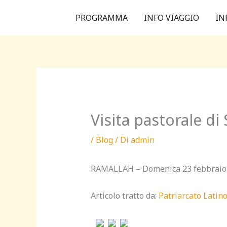
Vai
PROGRAMMA
INFO VIAGGIO
IN
al
contenuto
Visita pastorale d
/
Blog
/ Di
admin
RAMALLAH – Domenica 23 febbraio, i
Articolo tratto da:
Patriarcato Lati