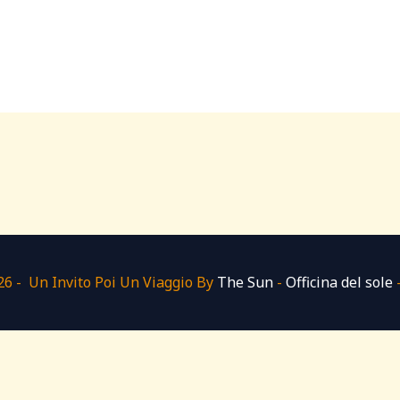
6 - Un Invito Poi Un Viaggio By
The Sun
-
Officina del sole