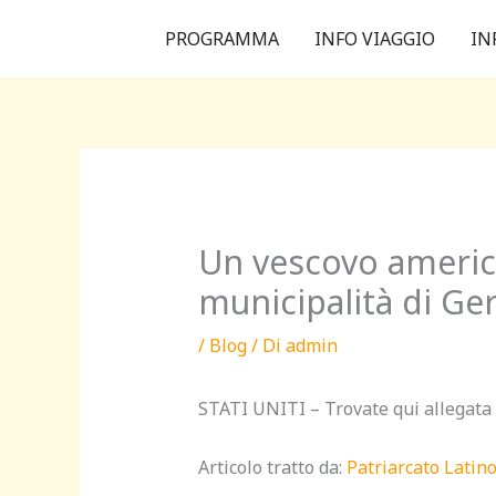
Vai
PROGRAMMA
INFO VIAGGIO
IN
al
contenuto
Un vescovo americ
municipalità di G
/
Blog
/ Di
admin
STATI UNITI – Trovate qui allegata l
Articolo tratto da:
Patriarcato Lati