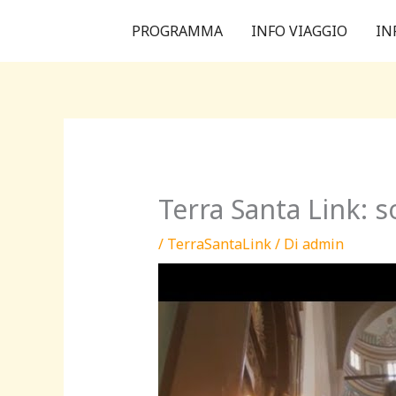
Vai
PROGRAMMA
INFO VIAGGIO
IN
al
contenuto
Terra Santa Link: 
/
TerraSantaLink
/ Di
admin