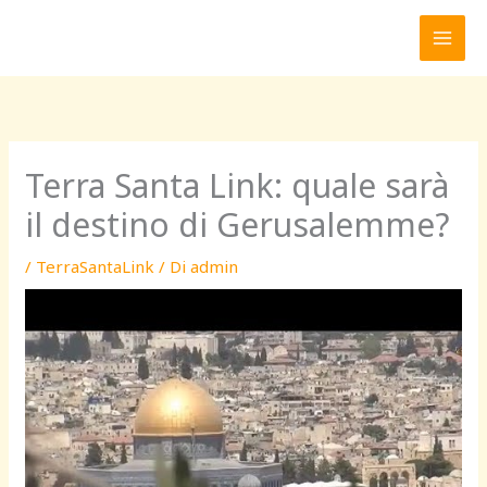
Vai
al
contenuto
Terra Santa Link: quale sarà
il destino di Gerusalemme?
/
TerraSantaLink
/ Di
admin