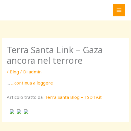
Vai
al
contenuto
Terra Santa Link – Gaza
ancora nel terrore
/
Blog
/ Di
admin
…
…continua a leggere
Articolo tratto da:
Terra Santa Blog – TSDTV.it