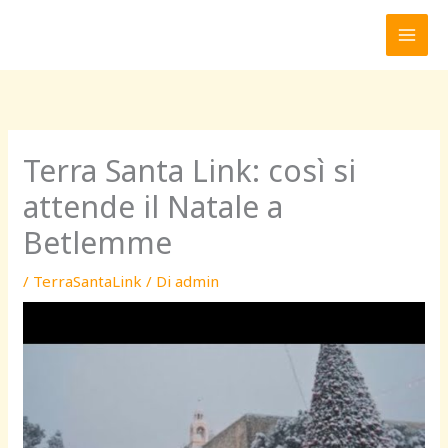
Vai
al
contenuto
Terra Santa Link: così si
attende il Natale a
Betlemme
/
TerraSantaLink
/ Di
admin