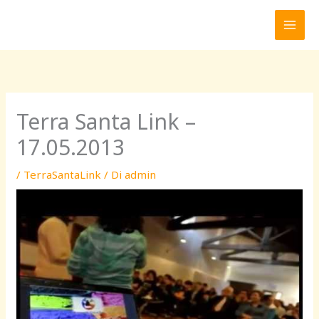
Vai
al
contenuto
Terra Santa Link –
17.05.2013
/
TerraSantaLink
/ Di
admin