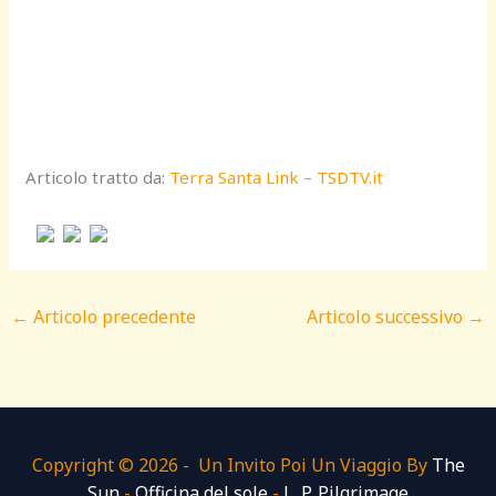
Articolo tratto da:
Terra Santa Link – TSDTV.it
←
Articolo precedente
Articolo successivo
→
Copyright © 2026 - Un Invito Poi Un Viaggio By
The
Sun
-
Officina del sole
-
L. P. Pilgrimage