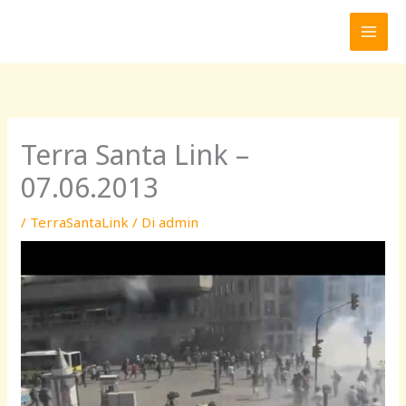
Vai
al
contenuto
Terra Santa Link –
07.06.2013
/
TerraSantaLink
/ Di
admin