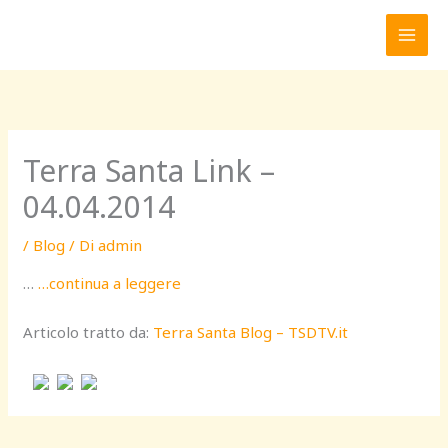
Vai
al
contenuto
Terra Santa Link –
04.04.2014
/
Blog
/ Di
admin
…
…continua a leggere
Articolo tratto da:
Terra Santa Blog – TSDTV.it