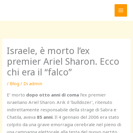
Vai
al
contenuto
Israele, è morto l’ex
premier Ariel Sharon. Ecco
chi era il “falco”
/
Blog
/ Di
admin
E’ morto
dopo otto anni di coma
l’ex premier
israeliano Ariel Sharon. Arik il ‘bulldozer’, ritenuto
indirettamente responsabile della strage di Sabra e
Chatila, aveva
85 anni
. Il 4 gennaio del 2006 era stato
colpito da una grave emorragia cerebrale nel pieno di
una campagna elettorale alla testa del nuovo partito