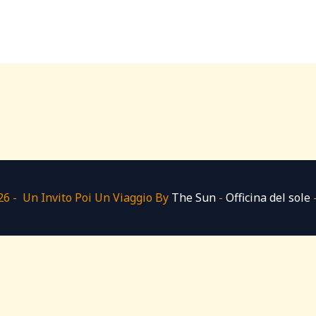
6 - Un Invito Poi Un Viaggio By
The Sun
-
Officina del sole