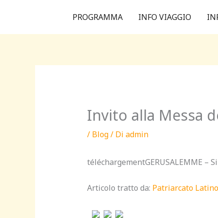
Vai
PROGRAMMA
INFO VIAGGIO
IN
al
contenuto
Invito alla Messa 
/
Blog
/ Di
admin
téléchargementGERUSALEMME – Si t
Articolo tratto da:
Patriarcato Lati