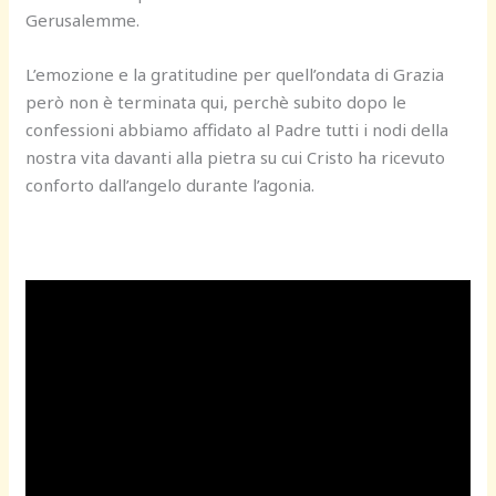
Gerusalemme.
L’emozione e la gratitudine per quell’ondata di Grazia
però non è terminata qui, perchè subito dopo le
confessioni abbiamo affidato al Padre tutti i nodi della
nostra vita davanti alla pietra su cui Cristo ha ricevuto
conforto dall’angelo durante l’agonia.