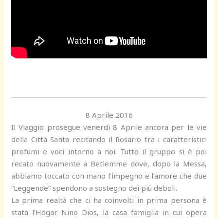
8 Aprile 2016
Il Viaggio prosegue venerdì 8 Aprile ancora per le vie
della Città Santa recitando il Rosario tra i caratteristici
profumi e voci intorno a noi. Tutto il gruppo si è poi
recato nuovamente a Betlemme dove, dopo la Messa,
abbiamo toccato con mano l’impegno e l’amore che due
“Leggende” spendono a sostegno dei più deboli.
La prima realtà che ci ha coinvolti in prima persona è
stata l’Hogar Nino Dios, la casa famiglia in cui opera