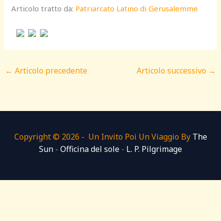
Articolo tratto da:
Patriarcato Latino di Gerusalemme
←
Articolo precedente
Articolo successivo
→
Copyright © 2026 - Un Invito Poi Un Viaggio By
The
Sun
-
Officina del sole
-
L. P. Pilgrimage