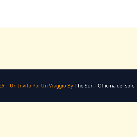
6 - Un Invito Poi Un Viaggio By
The Sun
-
Officina del sole