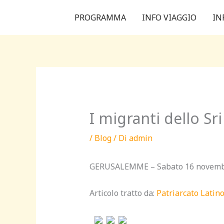
Vai
PROGRAMMA
INFO VIAGGIO
IN
al
contenuto
I migranti dello Sr
/
Blog
/ Di
admin
GERUSALEMME – Sabato 16 novembre
Articolo tratto da:
Patriarcato Lati