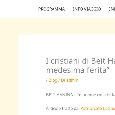
Vai
PROGRAMMA
INFO VIAGGIO
IN
al
contenuto
I cristiani di Beit 
medesima ferita”
/
Blog
/ Di
admin
BEIT HANINA – In unione coi cristi
Articolo tratto da:
Patriarcato Lati