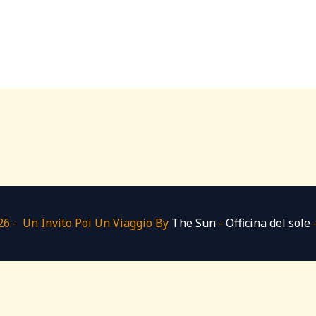
6 - Un Invito Poi Un Viaggio By
The Sun
-
Officina del sole