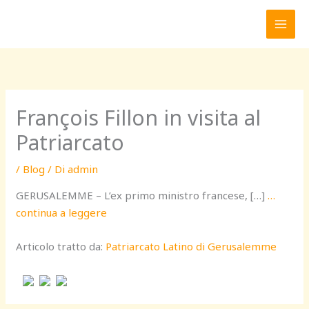
Vai
al
contenuto
François Fillon in visita al
Patriarcato
/
Blog
/ Di
admin
GERUSALEMME – L’ex primo ministro francese, […]
…
continua a leggere
Articolo tratto da:
Patriarcato Latino di Gerusalemme