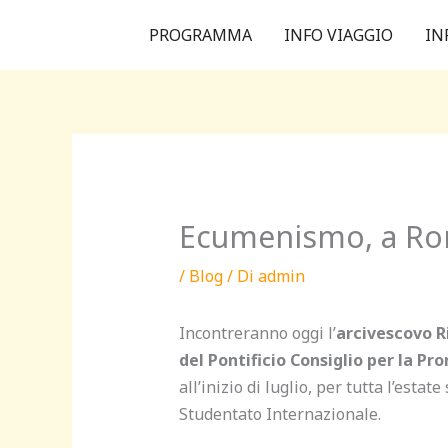
Vai
PROGRAMMA
INFO VIAGGIO
IN
al
contenuto
Ecumenismo, a Rond
/
Blog
/ Di
admin
Incontreranno oggi l’
arcivescovo R
del Pontificio Consiglio per la Pr
all’inizio di luglio, per tutta l’est
Studentato Internazionale.